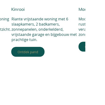
Kinrooi
Maaseik
oning
Riante vrijstaande woning met 6
Moderne wonin
slaapkamers, 2 badkamers,
rustige ligging
tzicht.
zonnepanelen, onderkelderd,
veranda/uitbo
vrijstaande garage en bijgebouw met
zonnepanelen e
prachtige tuin.
Ontdek pan
Ontdek pand