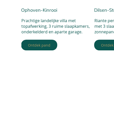
Ophoven-Kinrooi
Dilsen-S
Prachtige landelijke villa met
Riante pe
topafwerking, 3 ruime slaapkamers,
met 3 sla
onderkelderd en aparte garage.
zonnepane
Ontdek pand
Ontdek