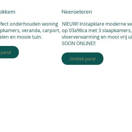
tokkem
Neeroeteren
rfect onderhouden woning
NIEUW! Instapklare moderne w
apkamers, veranda, carport,
op 03a96ca met 3 slaapkamers,
len en mooie tuin.
vloerverwarming en mooi vrij ui
SOON ONLINE!!
 pand
Ontdek pand