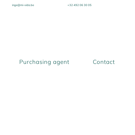
inge@mi-vida.be
+32 492 06 30 05
Purchasing agent
Contact