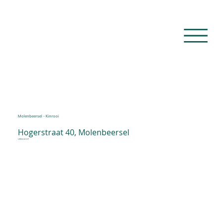
Molenbeersel - Kinrooi
Hogerstraat 40, Molenbeersel
VERKOCHT